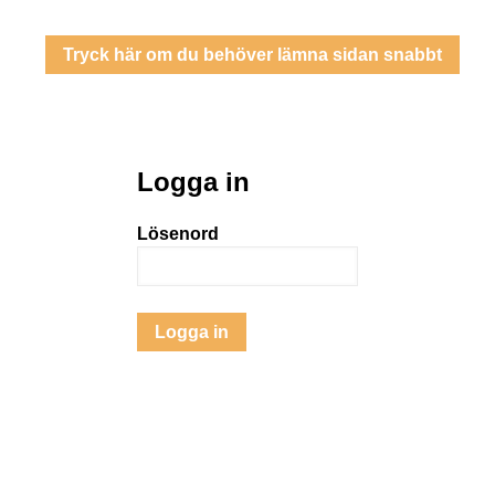
Tryck här om du behöver lämna sidan snabbt
Logga in
Lösenord
Logga in